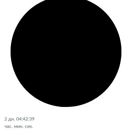
2
дн.
04:42:38
час.
мин.
сек.