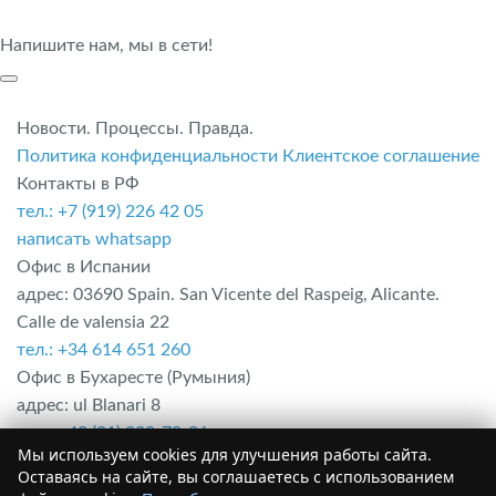
Напишите нам, мы в сети!
Новости. Процессы. Правда.
Политика конфиденциальности
Клиентское соглашение
Контакты в РФ
тел.: +7 (919) 226 42 05
написать whatsapp
Офис в Испании
адрес: 03690 Spain. San Vicente del Raspeig, Alicante.
Calle de valensia 22
тел.: +34 614 651 260
Офис в Бухаресте (Румыния)
адрес: ul Blanari 8
тел.: +40 (31) 229-70-96
Мы используем cookies для улучшения работы сайта.
Офис в Болгарии
Оставаясь на сайте, вы соглашаетесь с использованием
адрес: Область Бургас. г. Несебыр. Комплекс Mesembria