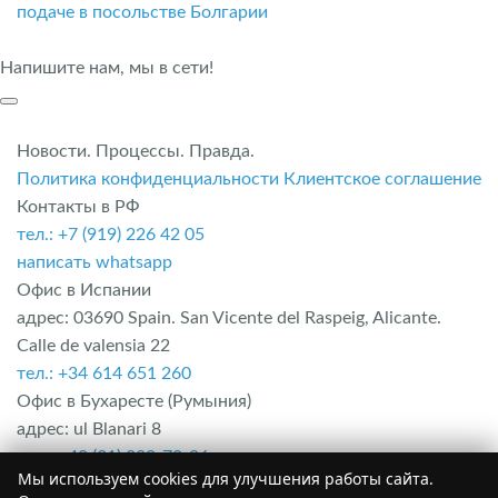
подаче в посольстве Болгарии
Напишите нам, мы в сети!
Новости. Процессы. Правда.
Политика конфиденциальности
Клиентское соглашение
Контакты в РФ
тел.: +7 (919) 226 42 05
написать whatsapp
Офис в Испании
адрес: 03690 Spain. San Vicente del Raspeig, Alicante.
Calle de valensia 22
тел.: +34 614 651 260
Офис в Бухаресте (Румыния)
адрес: ul Blanari 8
тел.: +40 (31) 229-70-96
Мы используем cookies для улучшения работы сайта.
Офис в Болгарии