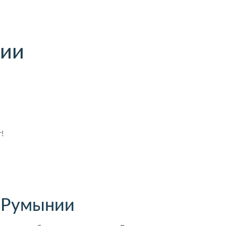
нии
!
а Румынии