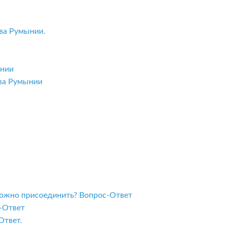
ва Румынии.
ынии
тва Румынии
 можно присоединить? Вопрос-Ответ
с-Ответ
Ответ.