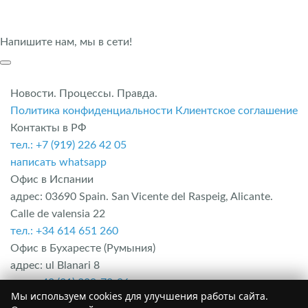
Напишите нам, мы в сети!
Новости. Процессы. Правда.
Политика конфиденциальности
Клиентское соглашение
Контакты в РФ
тел.: +7 (919) 226 42 05
написать whatsapp
Офис в Испании
адрес: 03690 Spain. San Vicente del Raspeig, Alicante.
Calle de valensia 22
тел.: +34 614 651 260
Офис в Бухаресте (Румыния)
адрес: ul Blanari 8
тел.: +40 (31) 229-70-96
Мы используем cookies для улучшения работы сайта.
Офис в Болгарии