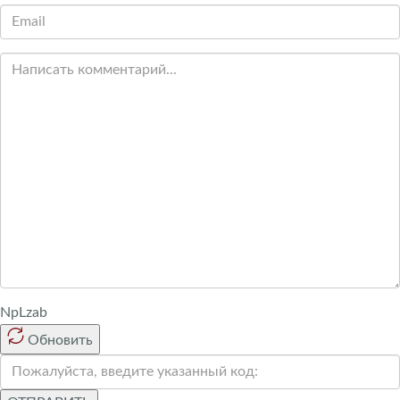
NpLzab
Обновить