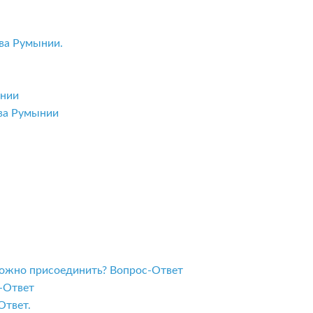
ва Румынии.
ынии
тва Румынии
 можно присоединить? Вопрос-Ответ
с-Ответ
Ответ.