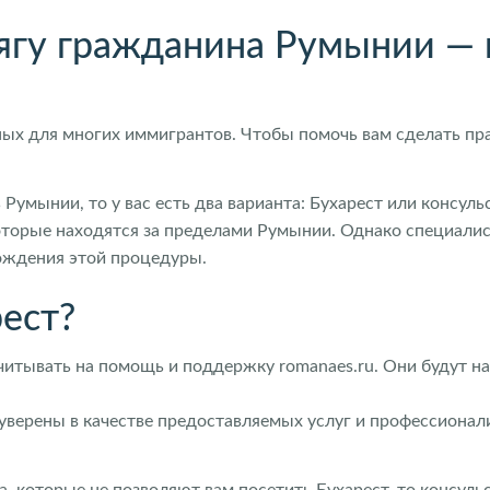
ягу гражданина Румынии — в
ных для многих иммигрантов. Чтобы помочь вам сделать пр
 Румынии, то у вас есть два варианта: Бухарест или консу
, которые находятся за пределами Румынии. Однако специали
хождения этой процедуры.
ест?
читывать на помощь и поддержку romanaes.ru. Они будут на
 уверены в качестве предоставляемых услуг и профессионал
ва, которые не позволяют вам посетить Бухарест, то консул