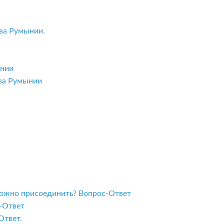
ва Румынии.
ынии
тва Румынии
 можно присоединить? Вопрос-Ответ
с-Ответ
Ответ.