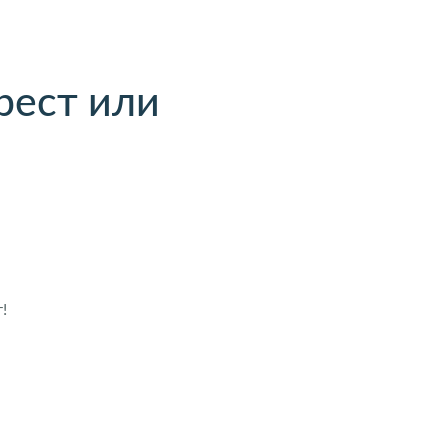
рест или
!