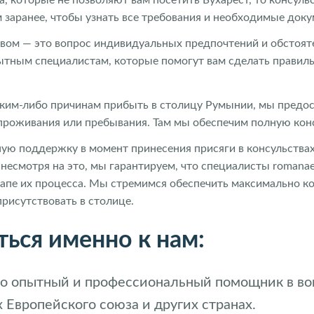
м заранее, чтобы узнать все требования и необходимые док
твом — это вопрос индивидуальных предпочтений и обстояте
пытным специалистам, которые помогут вам сделать правил
каким-либо причинам прибыть в столицу Румынии, мы пред
 проживания или пребывания. Там мы обеспечим полную ко
ую поддержку в момент принесения присяги в консульствах,
есмотря на это, мы гарантируем, что специалисты romanaes
апе их процесса. Мы стремимся обеспечить максимально к
 присутствовать в столице.
ься именно к нам:
 это опытный и профессиональный помощник в в
 Европейского союза и других странах.