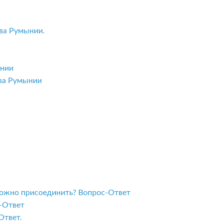
ва Румынии.
ынии
тва Румынии
 можно присоединить? Вопрос-Ответ
с-Ответ
Ответ.