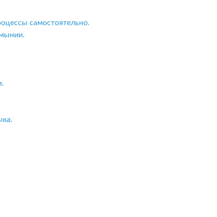
роцессы самостоятельно.
мынии.
.
ыка.