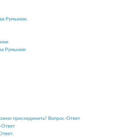
ва Румынии.
ынии
тва Румынии
 можно присоединить? Вопрос-Ответ
с-Ответ
Ответ.