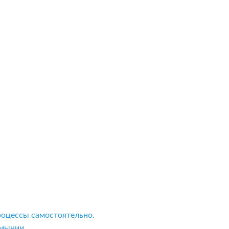
роцессы самостоятельно.
мынии.