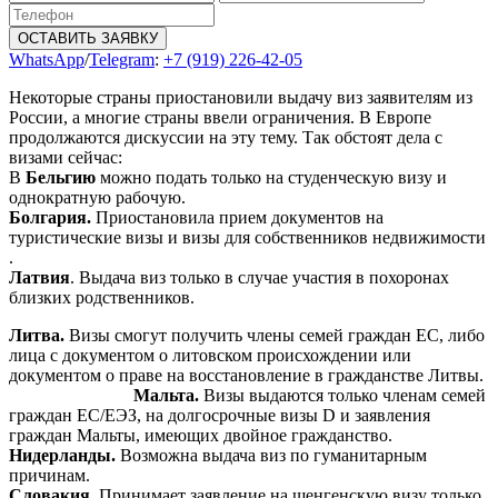
ОСТАВИТЬ ЗАЯВКУ
WhatsApp
/
Telegram
:
+7 (919) 226-42-05
Некоторые страны приостановили выдачу виз заявителям из
России, а многие страны ввели ограничения. В Европе
продолжаются дискуссии на эту тему. Так обстоят дела с
визами сейчас:
В
Бельгию
можно подать только на студенческую визу и
однократную рабочую.
Болгария.
Приостановила прием документов на
туристические визы и визы для собственников недвижимости
.
Латвия
. Выдача виз только в случае участия в похоронах
близких родственников.
Литва.
Визы смогут получить члены семей граждан ЕС, либо
лица с документом о литовском происхождении или
документом о праве на восстановление в гражданстве Литвы.
Мальта.
Визы выдаются только членам семей
граждан ЕС/ЕЭЗ, на долгосрочные визы D и заявления
граждан Мальты, имеющих двойное гражданство.
Нидерланды.
Возможна выдача виз по гуманитарным
причинам.
Словакия.
Принимает заявление на шенгенскую визу только