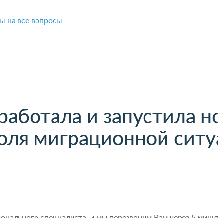
ы на все вопросы
работала и запустила н
оля миграционной ситу
нального специалиста, и мы перезвоним Вам через 5 минут