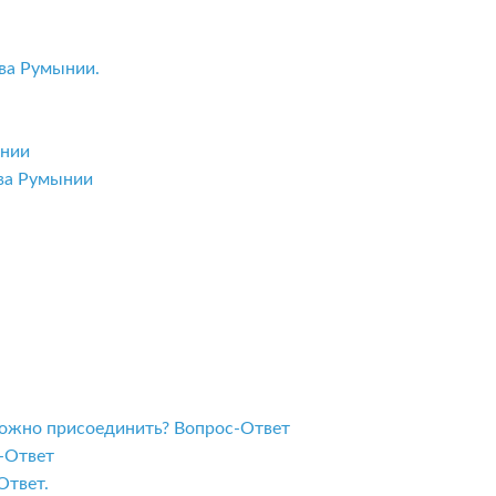
ва Румынии.
ынии
тва Румынии
 можно присоединить? Вопрос-Ответ
с-Ответ
Ответ.