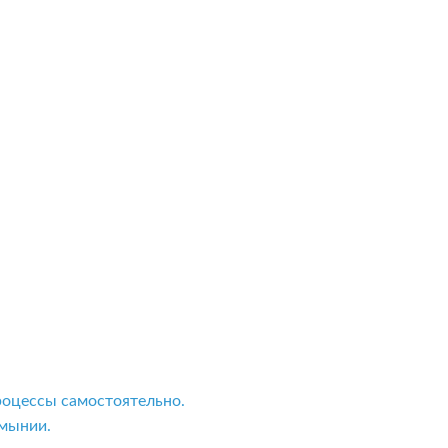
роцессы самостоятельно.
мынии.