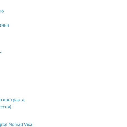
ию
ении
"
о контракта
ссия)
ital Nomad Visa