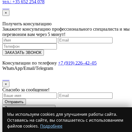
тел.: +35 652 254 078
×
Получить консультацию
Закажите консультацию профессионального специалиста и мы
перезвоним вам через 5 минут!
ЗАКАЗАТЬ ЗВОНОК
Консультации по телефону
+7 (919) 226‒42‒05
WhatsApp/Email/Telegram
×
Спасибо за сообщение!
Отправить
Запустить модальное окно
Мы используем cookies для улучшения работы сайта.
×
Оставаясь на сайте, вы соглашаетесь с использованием
подпишись на наш телеграм канал
файлов cookies.
Подробнее
Новости Immigration Expert
Новости от RomanaEs.ru. Обновляем 24/7