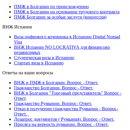
ПМЖ в Болгарии по происхождению
ПМЖ в Болгарии на основании трудового контракта
ПМЖ Болгарии за особые заслуги (концессия)
ВНЖ Испании
Виза цифрового кочевника в Испанию Digital Nomad
Visa
ВНЖ Испании NO LOCRATIVA для финансово
независимых
Студенческая виза в Испанию
Стартап виза в Испанию
Ответы на ваши вопросы
ВНЖ и ПМЖ в Болгарии. Вопрос - Ответ.
Гражданство Болгарии. Вопрос - Ответ.
ВНЖ в Болгарии "Торговый представитель" Вопрос -
Ответ
.
Гражданство Румынии. Вопрос- Ответ.
Отказ в получении гражданства Румынии - Вопрос-
Ответ.
Дозапрос документов ( Румыния). Вопрос - Ответ.
Присяга на верность румынии. Вопрос - Ответ.