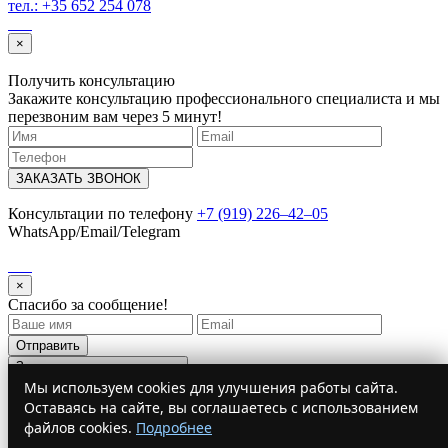
тел.: +35 652 254 078
×
Получить консультацию
Закажите консультацию профессионального специалиста и мы
перезвоним вам через 5 минут!
ЗАКАЗАТЬ ЗВОНОК
Консультации по телефону
+7 (919) 226‒42‒05
WhatsApp/Email/Telegram
×
Спасибо за сообщение!
Отправить
Запустить модальное окно
Мы используем cookies для улучшения работы сайта.
×
Оставаясь на сайте, вы соглашаетесь с использованием
подпишись на наш телеграм канал
файлов cookies.
Подробнее
Новости Immigration Expert
Новости от RomanaEs.ru. Обновляем 24/7