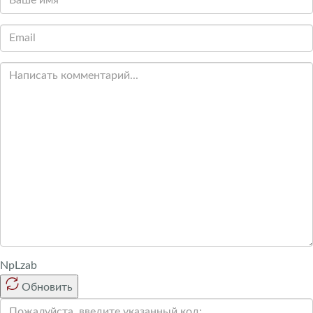
NpLzab
Обновить