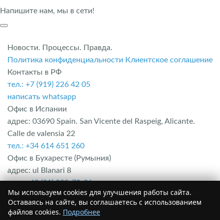
Напишите нам, мы в сети!
Новости. Процессы. Правда.
Политика конфиденциальности
Клиентское соглашение
Контакты в РФ
тел.: +7 (919) 226 42 05
написать whatsapp
Офис в Испании
адрес: 03690 Spain. San Vicente del Raspeig, Alicante.
Calle de valensia 22
тел.: +34 614 651 260
Офис в Бухаресте (Румыния)
адрес: ul Blanari 8
тел.: +40 (31) 229-70-96
Мы используем cookies для улучшения работы сайта.
Офис в Болгарии
Оставаясь на сайте, вы соглашаетесь с использованием
адрес: Область Бургас. г. Несебыр. Комплекс Mesembria
файлов cookies.
Подробнее
palace