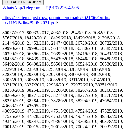
ОСТАВИТЬ ЗАЯВКУ
WhatsApp
/
Telegram
:
+7 (919) 226-42-05
https://cetatenie.just.ro/wp-content/uploads/2021/06/Ordin-
nr.-1167P-din-29.06.2021.pdf
:
80027/2017, 80033/2017, 403/2018, 2949/2018, 5682/2018,
5767/2018, 18429/2018, 18429/2018, 18429/2018, 21396/2018,
21444/2018, 21452/2018, 21474/2018, 26720/2018, 26722/2018,
29990/2018, 29996/2018, 56374/2018, 56380/2018, 56385/2018,
56390/2018, 56396/2018, 56399/2018, 56419/2018, 56431/2018,
56435/2018, 56439/2018, 56439/2018, 56446/2018, 56488/2018,
56492/2018, 56498/2018, 56501/2018, 56524/2018, 56536/2018,
3229/2019, 3235/2019, 3253/2019, 3283/2019, 3286/2019,
3288/2019, 3293/2019, 3297/2019, 3300/2019, 3302/2019,
3303/2019, 3306/2019, 3308/2019, 3311/2019, 3314/2019,
3321/2019, 3327/2019, 22936/2019, 22972/2019, 38251/2019,
38253/2019, 38254/2019, 38266/2019, 38267/2019, 38268/2019,
38269/2019, 38271/2019, 38274/2019, 38277/2019, 38278/2019,
38279/2019, 38284/2019, 38286/2019, 38294/2019, 43684/2019,
43688/2019, 43695/2019
43696/2019, 47513/2019, 47515/2019, 47524/2019, 47525/2019,
47525/2019, 47528/2019, 47537/2019, 49341/2019, 49342/2019,
49346/2019, 49347/2019, 49364/2019, 49368/2019, 49378/2019,
70012/2019, 70015/2019, 70018/2019, 70024/2019, 70033/2019,