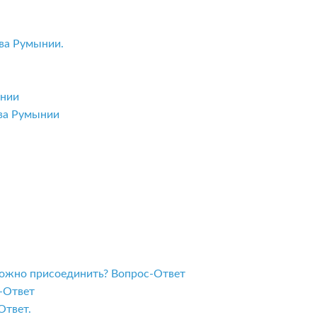
ва Румынии.
ынии
тва Румынии
 можно присоединить? Вопрос-Ответ
с-Ответ
Ответ.