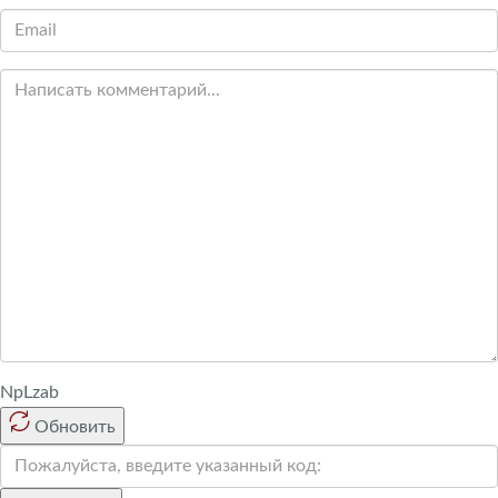
NpLzab
Обновить