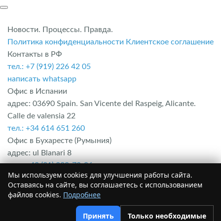
Новости. Процессы. Правда.
Политика конфиденциальности
Клиентское соглашение
Контакты в РФ
тел.: +7 (919) 226 42 05
написать whatsapp
Офис в Испании
адрес: 03690 Spain. San Vicente del Raspeig, Alicante.
Calle de valensia 22
тел.: +34 614 651 260
Офис в Бухаресте (Румыния)
адрес: ul Blanari 8
тел.: +40 (31) 229-70-96
Мы используем cookies для улучшения работы сайта.
Офис в Болгарии
Оставаясь на сайте, вы соглашаетесь с использованием
адрес: Область Бургас. г. Несебыр. Комплекс Mesembria
файлов cookies.
Подробнее
palace
тел.: +35 652 254 078
Принять
Только необходимые