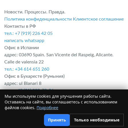
Новости. Процессы. Правда.
Политика конфиденциальности
Клиентское соглашение
Контакты в РФ
тел.: +7 (919) 226 42 05
написать whatsapp
Офис в Испании
адрес: 03690 Spain. San Vicente del Raspeig, Alicante.
Calle de valensia 22
тел.: +34 614 651 260
Офис в Бухаресте (Румыния)
адрес: ul Blanari 8
тел.: +40 (31) 229-70-96
Мы используем cookies для улучшения работы сайта.
Офис в Болгарии
Оставаясь на сайте, вы соглашаетесь с использованием
адрес: Область Бургас. г. Несебыр. Комплекс Mesembria
файлов cookies.
Подробнее
palace
тел.: +35 652 254 078
Принять
Только необходимые