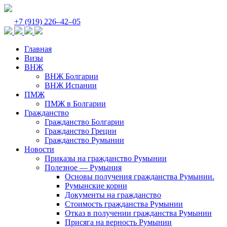
Новости "Медицина"
Новости "Недвижимость"
Отзывы
FAQ
Digital Nomad Visa Испании - кого можно присоеди
Digital Nomad Visa Испании. Вопрос-Ответ
ВНЖ и ПМЖ в Болгарии. Вопрос - Ответ.
Гражданство Болгарии. Вопрос - Ответ.
ВНЖ в Болгарии "Торговый представитель" Вопрос
Гражданство Румынии. Вопрос- Ответ.
Отказ в получении гражданства Румынии - Вопрос-
Дозапрос документов ( Румыния). Вопрос - Ответ
Присяга на верность румынии. Вопрос - Ответ
Кейсы
Вопрос-Ответ
о нас
О компании
Все видео
Отзывы о Romanaes.ru
Контакты