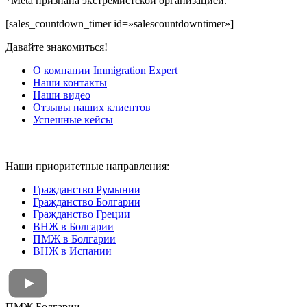
Интервью
«ЧЭЗ» РБК
Гражданство Румынии
Получение гражданства Румынии. Все процессы самостоя
Основы восстановления гражданства Румынии.
Румынские корни.
Документы на гражданство румынии.
Стоимость гражданства Румынии.
Отказ в получении гражданства Румынии.
Присяга на верность Румынии.
Приказы на гражданство Румынии.
Материалы для изучения румынского языка.
Полезная информация.
Наши услуги:
Репатриация
.
Правка и донос документов в досье.
Судебные споры.
Исполнение дополнительных запросов.
С чего мы начинаем работу с вами.