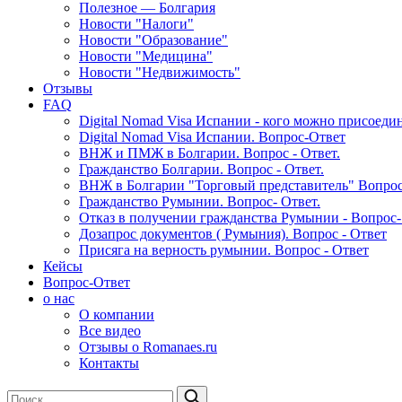
Новости Immigration Expert
Умный бот. Ответы на все вопрос
Итоги недели 28.10.23-04.11.23
04.11.2023
Гражданство ЕС Ускоренно! от 3500€
Закажите бесплатную консультацию профессионального специал
ОСТАВИТЬ ЗАЯВКУ
WhatsApp
/
Telegram
:
+7 (919) 226-42-05
📋 Подача документов в Минюст
На этот раз неделя принесла нам несколько успешных подач в 
недели — 41189. По этому номеру можно понять, что нагрузка н
🔍 Исполнение дополнительных запросов
ANC отправили дополнительные запросы двоим нашим клиентам,