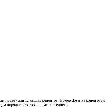
твующие документы в судебный департамент.
овятся к получению паспорта и внутренних документов!
ам требуется дополнительная информация, не стесняйтесь
нних документов! Также берем в работу и доводим до конца