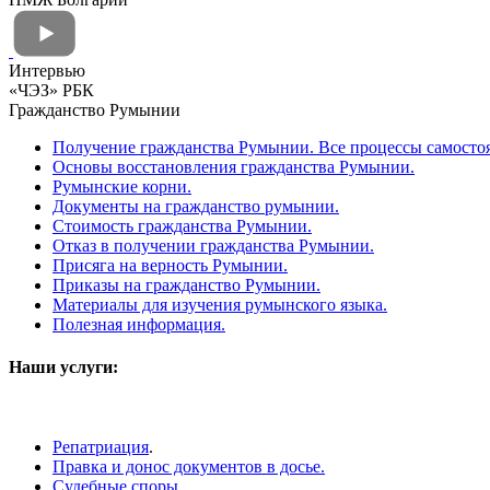
Гражданство Болгарии.
Гражданство Болгарии по происхождению
Гражданство Болгарии через ПМЖ
Удостоверение о болгарском происхождении
ВНЖ Болгарии
ВНЖ Болгарии "Торговый представитель"
ВНЖ Болгарии для пенсионеров
ВНЖ Болгарии blue-card
Адресная прописка в Болгарии
ПМЖ Болгарии
ПМЖ в Болгарии по происхождению
ПМЖ в Болгарии на основании трудового контракта
ПМЖ Болгарии за особые заслуги (концессия)
ВНЖ Испании
Виза цифрового кочевника в Испанию Digital Nomad Visa