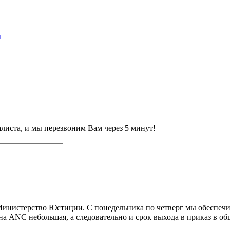
дыдущими.
е дела, и мы уже удовлетворили его запрос, направив соответс
 клиентов успешно принесли присягу на верность Румынии и гот
, а клиентов — за доверие! Если у вас возникли вопросы или в
тавляет услуги по восстановлению гражданства Румынии.
 подача, сопровождение, помощь в присяге и получение внутре
сложности!
Н»
,
«livejournal»,
«
PABLIKO
»,
«
vc.ru
»