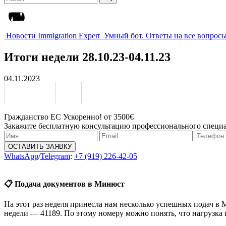
эффективно и профессионально, как справились со всеми пре
⚖️ Ускорение рассмотрения дел через суд
Один клиент обратился к нам с просьбой ускорить рассмотрени
📃 Присяга и получение сертификата о гражданстве
Кроме того, рады сообщить вам, что за эти 7 дней двое наших
Поздравляем!
Благодарим нашу замечательную команду за их профессионализм
обратиться к нам по неизменному номеру +7(919) 226-42-05.
P.S. Romanaes.ru — компания, которая уже более 8 лет предос
Мы помогаем нашим клиентам на каждом этапе их репатриации:
дела от сторонних компаний на любой стадии, независимо от 
Следите за нами в
«Telegram»
,
«ВК»
,
«ОК»
,
«Instagram»
*,
«ДЗЕ
*Meta признана экстремистской организацией.
[sales_countdown_timer id=»salescountdowntimer»]