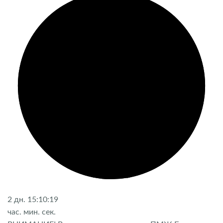
2
дн.
15:10:19
час.
мин.
сек.