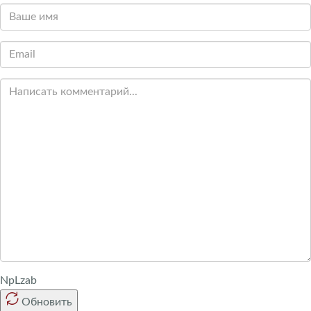
NpLzab
Обновить